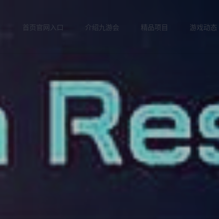
首页官网入口
介绍九游会
精品项目
游戏动态