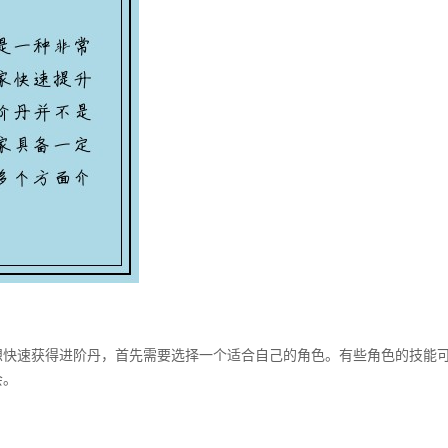
快速获得进阶丹，首先需要选择一个适合自己的角色。有些角色的技能可
会。