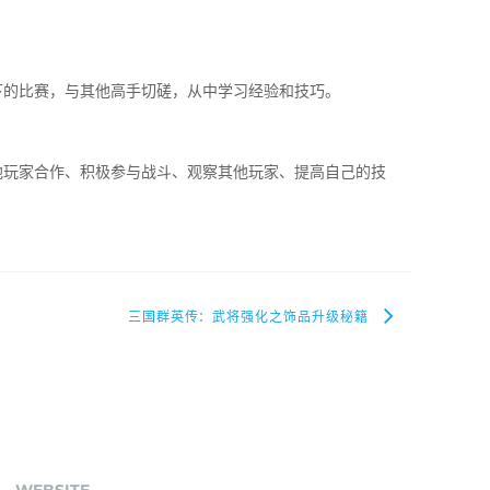
下的比赛，与其他高手切磋，从中学习经验和技巧。
他玩家合作、积极参与战斗、观察其他玩家、提高自己的技
三国群英传：武将强化之饰品升级秘籍