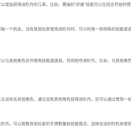
以增加获得进阶丹的几率。比如，曹操的“奸雄”技能可以在回合开始时
每一个机会。当有其他玩家使用进阶丹时，可以利用一些特殊的技能或道
可以与其他角色合作使用技能或道具，共同抢夺进阶丹。比如，与其他角
以主动攻击其他角色，通过击败其他角色获得进阶丹。还可以通过使用一
进阶丹。可以观察其他玩家的手牌数量和技能情况，选择合适的时机来使