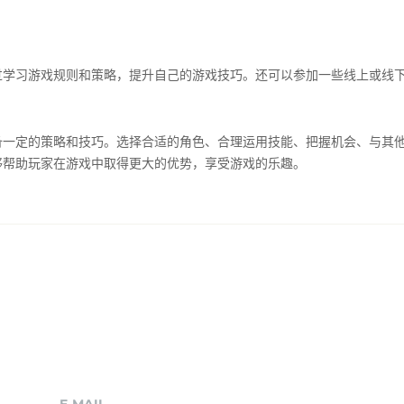
过学习游戏规则和策略，提升自己的游戏技巧。还可以参加一些线上或线
备一定的策略和技巧。选择合适的角色、合理运用技能、把握机会、与其
够帮助玩家在游戏中取得更大的优势，享受游戏的乐趣。