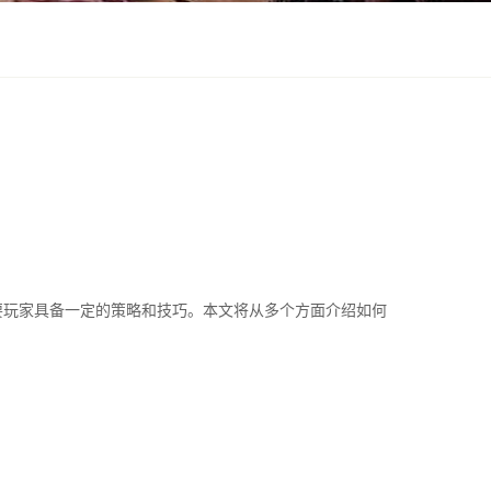
要玩家具备一定的策略和技巧。本文将从多个方面介绍如何