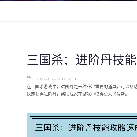
三国杀：进阶丹技能
2026-04-09 13:34:11
在三国杀游戏中，进阶丹是一种非常重要的道具，可以帮
快速获得进阶丹，帮助玩家在游戏中取得更大的优势。