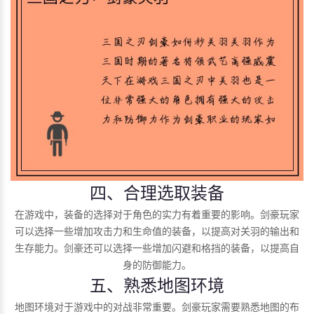
四、合理选取装备
在游戏中，装备的选择对于角色的实力有着重要的影响。剑豪玩家
可以选择一些增加攻击力和生命值的装备，以提高对关羽的输出和
生存能力。剑豪还可以选择一些增加闪避和格挡的装备，以提高自
身的防御能力。
五、熟悉地图环境
地图环境对于游戏中的对战非常重要。剑豪玩家需要熟悉地图的布