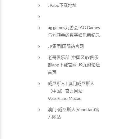
J9app下载地址
ag games九游会-AG Games
与九游会的数字娱乐新纪元
J9集团|国际站官网
老哥俱乐部 (中国区)j9俱乐
部app下载官网-J9九游论坛
首页
威尼斯人 | 澳门威尼斯人
（中国）官方网站
Veneziano Macau
澳门-威尼斯人(Venetian)官
方网站