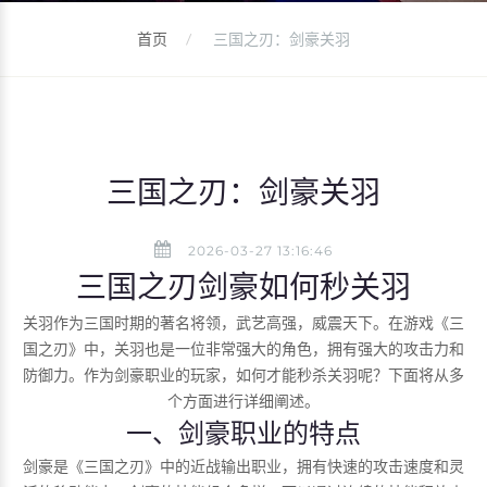
首页
三国之刃：剑豪关羽
三国之刃：剑豪关羽
2026-03-27 13:16:46
三国之刃剑豪如何秒关羽
关羽作为三国时期的著名将领，武艺高强，威震天下。在游戏《三
国之刃》中，关羽也是一位非常强大的角色，拥有强大的攻击力和
防御力。作为剑豪职业的玩家，如何才能秒杀关羽呢？下面将从多
个方面进行详细阐述。
一、剑豪职业的特点
剑豪是《三国之刃》中的近战输出职业，拥有快速的攻击速度和灵