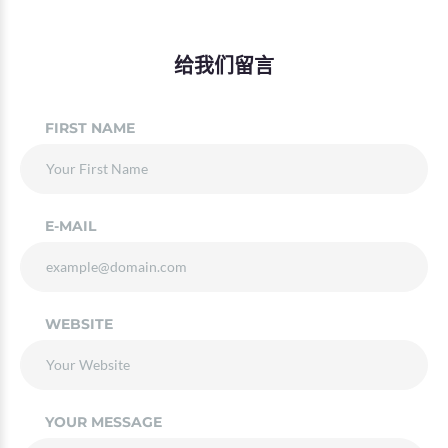
给我们留言
FIRST NAME
E-MAIL
WEBSITE
YOUR MESSAGE