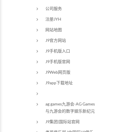
公司服务
注册JYH
网站地图
J9官方网站
J9手机版入口
J9手机版官网
J9Web网页版
J9app下载地址
ag games九游会-AG Games
与九游会的数字娱乐新纪元
J9集团|国际站官网