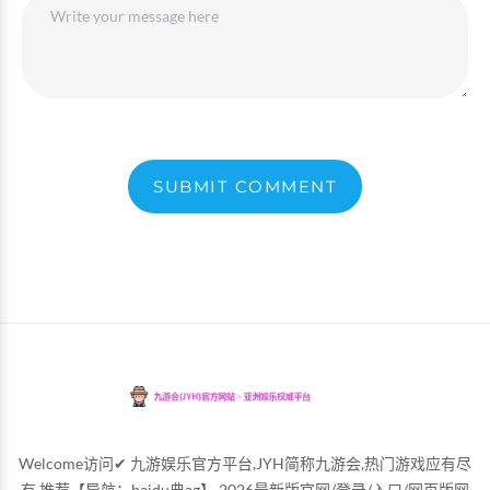
SUBMIT COMMENT
Welcome访问✔ 九游娱乐官方平台,JYH简称九游会,热门游戏应有尽
有,推荐【导航：baidu典ag】 2026最新版官网/登录/入口/网页版网